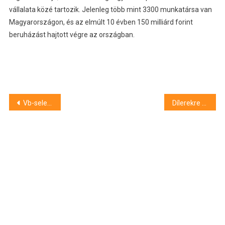
vállalata közé tartozik. Jelenleg több mint 3300 munkatársa van
Magyarországon, és az elmúlt 10 évben 150 milliárd forint
beruházást hajtott végre az országban.
Bejegyzés
Vb-selejtezők – Németország óriási pofont kapott a szlovákoktól
Dílerekre csaptak le a rendőrök Nyíregyházán
navigáció