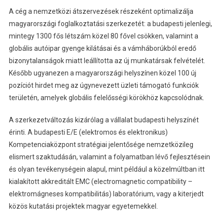
A cég a nemzetközi átszervezések részeként optimalizálja
magyarországi foglalkoztatási szerkezetét: a budapesti jelenlegi,
mintegy 1300 fős létszám közel 80 fővel csökken, valamint a
globális autóipar gyenge kilátásai és a vámháborúkból eredő
bizonytalanságok miatt leállította az új munkatársak felvételét.
Később ugyanezen a magyarországi helyszínen közel 100 új
pozíciót hirdet meg az úgynevezett üzleti támogató funkciók
területén, amelyek globális felelősségi körökhöz kapcsolódnak.
A szerkezetváltozás kizárólag a vállalat budapesti helyszínét
érinti. A budapesti E/E (elektromos és elektronikus)
Kompetenciaközpont stratégiai jelentősége nemzetközileg
elismert szaktudásán, valamint a folyamatban lévő fejlesztésein
és olyan tevékenységein alapul, mint például a közelmúltban itt
kialakított akkreditált EMC (electromagnetic compatibility –
elektromágneses kompatibilitás) laboratórium, vagy a kiterjedt
közös kutatási projektek magyar egyetemekkel.