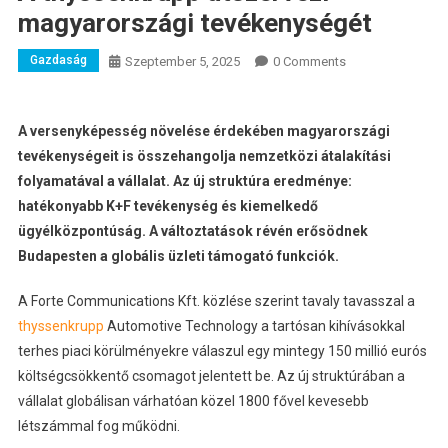
magyarországi tevékenységét
Gazdaság
Szeptember 5, 2025
0 Comments
A versenyképesség növelése érdekében magyarországi
tevékenységeit is összehangolja nemzetközi átalakítási
folyamatával a vállalat. Az új struktúra eredménye:
hatékonyabb K+F tevékenység és kiemelkedő
ügyélközpontúság. A változtatások révén erősödnek
Budapesten a globális üzleti támogató funkciók.
A Forte Communications Kft. közlése szerint tavaly tavasszal a
thyssenkrupp
Automotive Technology a tartósan kihívásokkal
terhes piaci körülményekre válaszul egy mintegy 150 millió eurós
költségcsökkentő csomagot jelentett be. Az új struktúrában a
vállalat globálisan várhatóan közel 1800 fővel kevesebb
létszámmal fog működni.