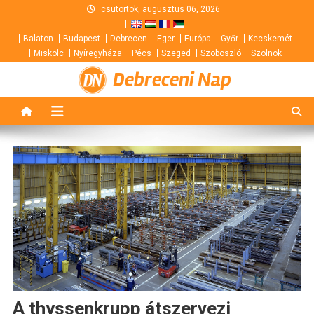
Skip
csütörtök, augusztus 06, 2026
to
Balaton
Budapest
Debrecen
Eger
Európa
Győr
Kecskemét
content
Miskolc
Nyíregyháza
Pécs
Szeged
Szoboszló
Szolnok
Debreceni Nap
A thyssenkrupp átszervezi