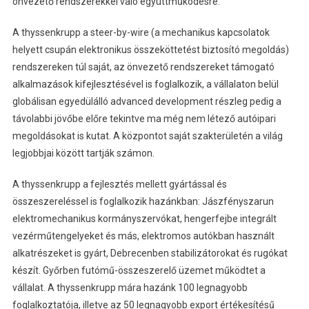
önvezető rendszerekkel való együttműködésre.
A thyssenkrupp a steer-by-wire (a mechanikus kapcsolatok
helyett csupán elektronikus összeköttetést biztosító megoldás)
rendszereken túl saját, az önvezető rendszereket támogató
alkalmazások kifejlesztésével is foglalkozik, a vállalaton belül
globálisan egyedülálló advanced development részleg pedig a
távolabbi jövőbe előre tekintve ma még nem létező autóipari
megoldásokat is kutat. A központot saját szakterületén a világ
legjobbjai között tartják számon.
A thyssenkrupp a fejlesztés mellett gyártással és
összeszereléssel is foglalkozik hazánkban: Jászfényszarun
elektromechanikus kormányszervókat, hengerfejbe integrált
vezérműtengelyeket és más, elektromos autókban használt
alkatrészeket is gyárt, Debrecenben stabilizátorokat és rugókat
készít. Győrben futómű-összeszerelő üzemet működtet a
vállalat. A thyssenkrupp mára hazánk 100 legnagyobb
foglalkoztatója, illetve az 50 legnagyobb export értékesítésű