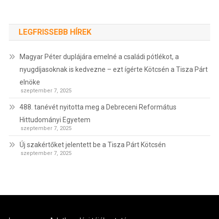
LEGFRISSEBB HÍREK
Magyar Péter duplájára emelné a családi pótlékot, a
nyugdíjasoknak is kedvezne – ezt ígérte Kötcsén a Tisza Párt
elnöke
szeptember 7, 2025
488. tanévét nyitotta meg a Debreceni Református
Hittudományi Egyetem
szeptember 7, 2025
Új szakértőket jelentett be a Tisza Párt Kötcsén
szeptember 7, 2025