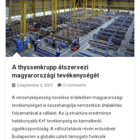
A thyssenkrupp átszervezi
magyarországi tevékenységét
Szeptember 5, 2025
0 Comments
A versenyképesség növelése érdekében magyarországi
tevékenységeit is összehangolja nemzetközi átalakítási
folyamatával a vállalat. Az új struktúra eredménye:
hatékonyabb K+F tevékenység és kiemelkedő
ügyélközpontúság. A változtatások révén erősödnek
Budapesten a globális üzleti támogató funkciók.