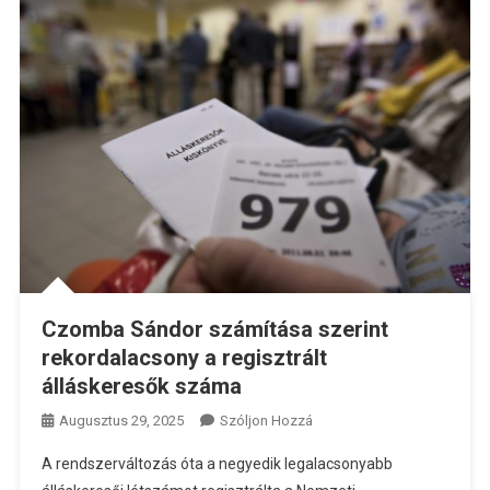
Czomba Sándor számítása szerint
rekordalacsony a regisztrált
álláskeresők száma
A
Augusztus 29, 2025
Szóljon Hozzá
Czomba
A rendszerváltozás óta a negyedik legalacsonyabb
Sándor