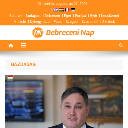
Skip
péntek, augusztus 07, 2026
to
Balaton
Budapest
Debrecen
Eger
Európa
Győr
Kecskemét
content
Miskolc
Nyíregyháza
Pécs
Szeged
Szoboszló
Szolnok
Debreceni Nap
GAZDASÁG