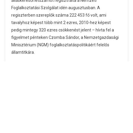
álláskeresői létszámot regisztrálta a Nemzeti
Számítása
Foglalkoztatási Szolgálat idén augusztusban. A
Szerint
regiszterben szereplők száma 222 453 fő volt, ami
Rekordalacsony
A
tavalyhoz képest több mint 2 ezres, 2010-hez képest
Regisztrált
pedig mintegy 320 ezres csökkenést jelent – hívta fel a
Álláskeresők
figyelmet pénteken Czomba Sándor, a Nemzetgazdasági
Száma
Minisztérium (NGM) foglalkoztatáspolitikáért felelős
Bejegyzéshez
államtitkára.