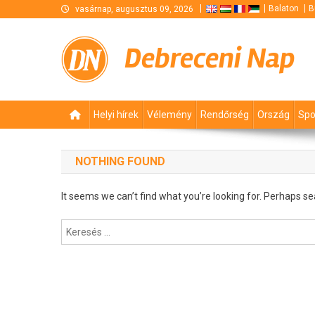
Skip
Balaton
B
vasárnap, augusztus 09, 2026
to
content
Debreceni Nap
Helyi hírek
Vélemény
Rendőrség
Ország
Spo
NOTHING FOUND
It seems we can’t find what you’re looking for. Perhaps se
Keresés: