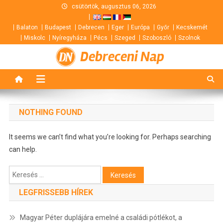
Skip
csütörtök, augusztus 06, 2026
to
Balaton
Budapest
Debrecen
Eger
Európa
Győr
Kecskemét
content
Miskolc
Nyíregyháza
Pécs
Szeged
Szoboszló
Szolnok
Debreceni Nap
NOTHING FOUND
It seems we can’t find what you’re looking for. Perhaps searching
can help.
Keresés:
LEGFRISSEBB HÍREK
Magyar Péter duplájára emelné a családi pótlékot, a