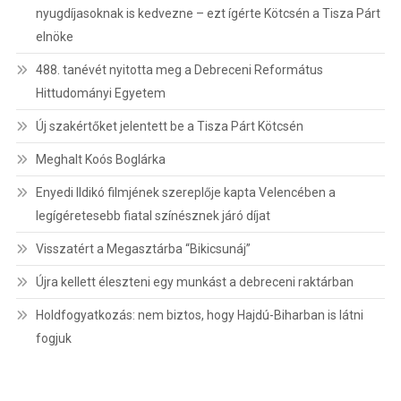
nyugdíjasoknak is kedvezne – ezt ígérte Kötcsén a Tisza Párt
elnöke
488. tanévét nyitotta meg a Debreceni Református
Hittudományi Egyetem
Új szakértőket jelentett be a Tisza Párt Kötcsén
Meghalt Koós Boglárka
Enyedi Ildikó filmjének szereplője kapta Velencében a
legígéretesebb fiatal színésznek járó díjat
Visszatért a Megasztárba “Bikicsunáj”
Újra kellett éleszteni egy munkást a debreceni raktárban
Holdfogyatkozás: nem biztos, hogy Hajdú-Biharban is látni
fogjuk