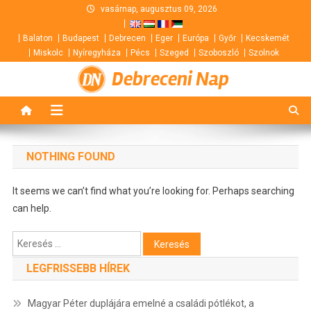
Skip
vasárnap, augusztus 09, 2026
to
Balaton
Budapest
Debrecen
Eger
Európa
Győr
Kecskemét
content
Miskolc
Nyíregyháza
Pécs
Szeged
Szoboszló
Szolnok
Debreceni Nap
NOTHING FOUND
It seems we can’t find what you’re looking for. Perhaps searching
can help.
Keresés:
LEGFRISSEBB HÍREK
Magyar Péter duplájára emelné a családi pótlékot, a