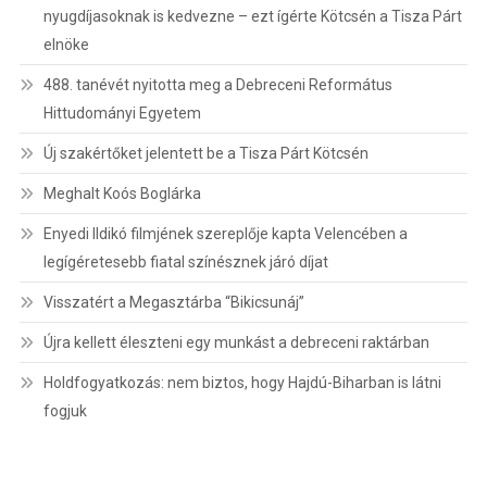
nyugdíjasoknak is kedvezne – ezt ígérte Kötcsén a Tisza Párt
elnöke
488. tanévét nyitotta meg a Debreceni Református
Hittudományi Egyetem
Új szakértőket jelentett be a Tisza Párt Kötcsén
Meghalt Koós Boglárka
Enyedi Ildikó filmjének szereplője kapta Velencében a
legígéretesebb fiatal színésznek járó díjat
Visszatért a Megasztárba “Bikicsunáj”
Újra kellett éleszteni egy munkást a debreceni raktárban
Holdfogyatkozás: nem biztos, hogy Hajdú-Biharban is látni
fogjuk