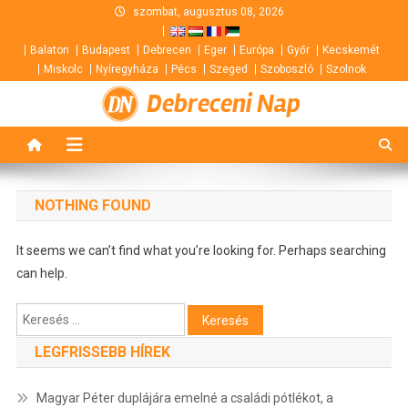
Skip
szombat, augusztus 08, 2026
to
Balaton
Budapest
Debrecen
Eger
Európa
Győr
Kecskemét
content
Miskolc
Nyíregyháza
Pécs
Szeged
Szoboszló
Szolnok
Debreceni Nap
NOTHING FOUND
It seems we can’t find what you’re looking for. Perhaps searching
can help.
Keresés:
LEGFRISSEBB HÍREK
Magyar Péter duplájára emelné a családi pótlékot, a