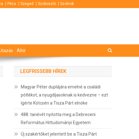
za
Pécs
Szeged
Szoboszló
Szolnok
Utazás
Álhír
LEGFRISSEBB HÍREK
Magyar Péter duplájára emelné a családi
pótlékot, a nyugdíjasoknak is kedvezne – ezt
ígérte Kötcsén a Tisza Párt elnöke
488. tanévét nyitotta meg a Debreceni
Református Hittudományi Egyetem
Új szakértőket jelentett be a Tisza Párt