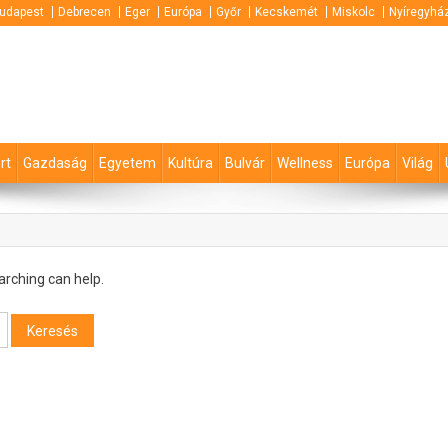
udapest
Debrecen
Eger
Európa
Győr
Kecskemét
Miskolc
Nyíregyhá
rt
Gazdaság
Egyetem
Kultúra
Bulvár
Wellness
Európa
Világ
arching can help.