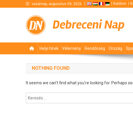
Skip
Balaton
B
vasárnap, augusztus 09, 2026
to
content
Debreceni Nap
Helyi hírek
Vélemény
Rendőrség
Ország
Spo
NOTHING FOUND
It seems we can’t find what you’re looking for. Perhaps se
Keresés: