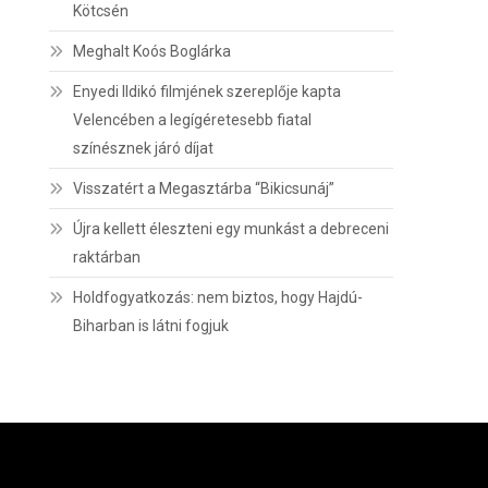
Kötcsén
Meghalt Koós Boglárka
Enyedi Ildikó filmjének szereplője kapta
Velencében a legígéretesebb fiatal
színésznek járó díjat
Visszatért a Megasztárba “Bikicsunáj”
Újra kellett éleszteni egy munkást a debreceni
raktárban
Holdfogyatkozás: nem biztos, hogy Hajdú-
Biharban is látni fogjuk