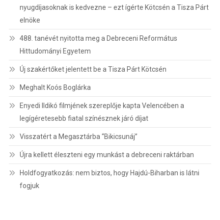
nyugdíjasoknak is kedvezne – ezt ígérte Kötcsén a Tisza Párt
elnöke
488. tanévét nyitotta meg a Debreceni Református
Hittudományi Egyetem
Új szakértőket jelentett be a Tisza Párt Kötcsén
Meghalt Koós Boglárka
Enyedi Ildikó filmjének szereplője kapta Velencében a
legígéretesebb fiatal színésznek járó díjat
Visszatért a Megasztárba “Bikicsunáj”
Újra kellett éleszteni egy munkást a debreceni raktárban
Holdfogyatkozás: nem biztos, hogy Hajdú-Biharban is látni
fogjuk