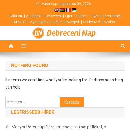
Skip
vasárnap, augusztus 09, 2026
to
Balaton
Budapest
Debrecen
Eger
Európa
Győr
Kecskemét
content
Miskolc
Nyíregyháza
Pécs
Szeged
Szoboszló
Szolnok
Debreceni Nap
NOTHING FOUND
It seems we can’t find what you’re looking for. Perhaps searching
can help.
Keresés:
LEGFRISSEBB HÍREK
Magyar Péter duplájára emelné a családi pótlékot, a