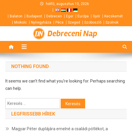
Skip
hétfő, augusztus 10, 2026
to
Balaton
Budapest
Debrecen
Eger
Európa
Győr
Kecskemét
content
Miskolc
Nyíregyháza
Pécs
Szeged
Szoboszló
Szolnok
Debreceni Nap
NOTHING FOUND
It seems we can’t find what you’re looking for. Perhaps searching
can help.
Keresés:
LEGFRISSEBB HÍREK
Magyar Péter duplájára emelné a családi pótlékot, a