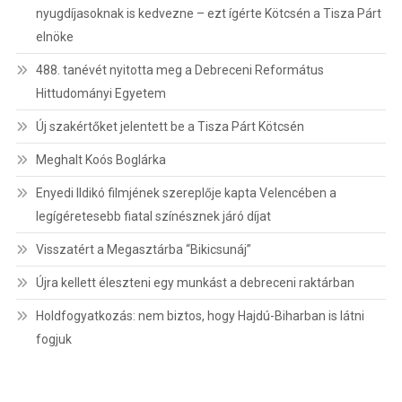
nyugdíjasoknak is kedvezne – ezt ígérte Kötcsén a Tisza Párt
elnöke
488. tanévét nyitotta meg a Debreceni Református
Hittudományi Egyetem
Új szakértőket jelentett be a Tisza Párt Kötcsén
Meghalt Koós Boglárka
Enyedi Ildikó filmjének szereplője kapta Velencében a
legígéretesebb fiatal színésznek járó díjat
Visszatért a Megasztárba “Bikicsunáj”
Újra kellett éleszteni egy munkást a debreceni raktárban
Holdfogyatkozás: nem biztos, hogy Hajdú-Biharban is látni
fogjuk