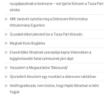
nyugdíjasoknak is kedvezne – ezt ígérte Kötcsén a Tisza Párt
elnöke
488. tanévét nyitotta meg a Debreceni Református
Hittudományi Egyetem
Új szakértőket jelentett be a Tisza Párt Kötcsén
Meghalt Koós Boglárka
Enyedi Ildikó filmjének szereplője kapta Velencében a
legígéretesebb fiatal színésznek járó díjat
Visszatért a Megasztárba “Bikicsunáj”
Újra kellett éleszteni egy munkást a debreceni raktárban
Holdfogyatkozás: nem biztos, hogy Hajdú-Biharban is látni
fogjuk