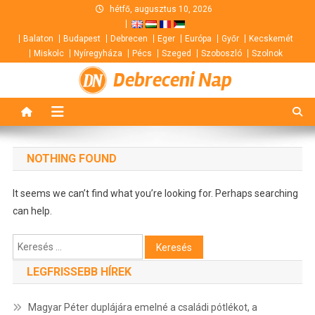
Skip
hétfő, augusztus 10, 2026
to
Balaton
Budapest
Debrecen
Eger
Európa
Győr
Kecskemét
content
Miskolc
Nyíregyháza
Pécs
Szeged
Szoboszló
Szolnok
Debreceni Nap
NOTHING FOUND
It seems we can’t find what you’re looking for. Perhaps searching
can help.
Keresés:
LEGFRISSEBB HÍREK
Magyar Péter duplájára emelné a családi pótlékot, a