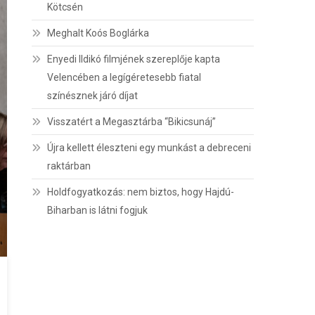
Kötcsén
Meghalt Koós Boglárka
Enyedi Ildikó filmjének szereplője kapta
Velencében a legígéretesebb fiatal
színésznek járó díjat
Visszatért a Megasztárba “Bikicsunáj”
Újra kellett éleszteni egy munkást a debreceni
raktárban
Holdfogyatkozás: nem biztos, hogy Hajdú-
Biharban is látni fogjuk