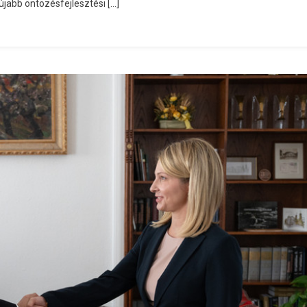
újabb öntözésfejlesztési […]