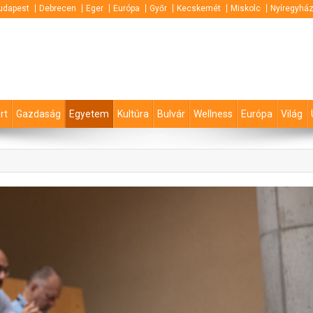
udapest
Debrecen
Eger
Európa
Győr
Kecskemét
Miskolc
Nyíregyhá
rt
Gazdaság
Egyetem
Kultúra
Bulvár
Wellness
Európa
Világ