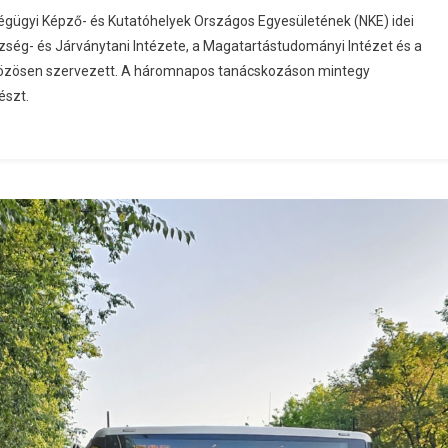
ügyi Képző- és Kutatóhelyek Országos Egyesületének (NKE) idei
ség- és Járványtani Intézete, a Magatartástudományi Intézet és a
közösen szervezett. A háromnapos tanácskozáson mintegy
észt.