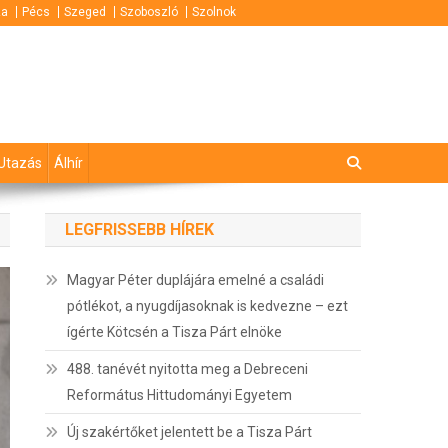
za
Pécs
Szeged
Szoboszló
Szolnok
Utazás
Álhír
LEGFRISSEBB HÍREK
Magyar Péter duplájára emelné a családi
pótlékot, a nyugdíjasoknak is kedvezne – ezt
ígérte Kötcsén a Tisza Párt elnöke
488. tanévét nyitotta meg a Debreceni
Református Hittudományi Egyetem
Új szakértőket jelentett be a Tisza Párt