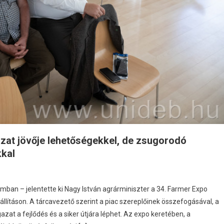
azat jövője lehetőségekkel, de zsugorodó
kkal
ban – jelentette ki Nagy István agrárminiszter a 34. Farmer Expo
lításon. A tárcavezető szerint a piac szereplőinek összefogásával, a
t a fejlődés és a siker útjára léphet. Az expo keretében, a