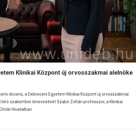
gyetem Klinikai Központ új orvosszakmai alelnöke
etemi docens, a Debreceni Egyetem Klinikai Központ új orvosszakmai
l bíró szakember kinevezését Szabó Zoltán professzor, a Klinikai
lnöki Hivatalban.