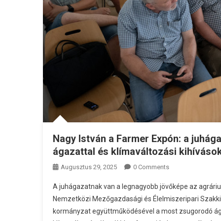
Nagy István a Farmer Expón: a juhág
ágazattal és klímaváltozási kihíváso
Augusztus 29, 2025
0 Comments
A juhágazatnak van a legnagyobb jövőképe az agrárium
Nemzetközi Mezőgazdasági és Élelmiszeripari Szakkiál
kormányzat együttműködésével a most zsugorodó ágaza