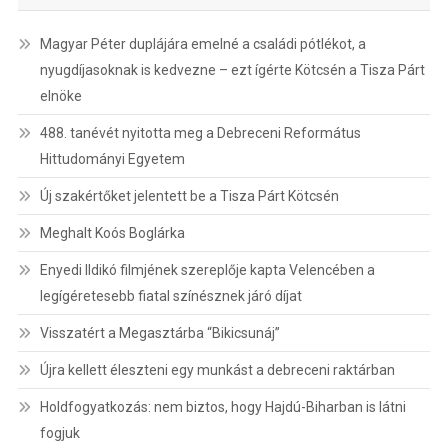
Magyar Péter duplájára emelné a családi pótlékot, a
nyugdíjasoknak is kedvezne – ezt ígérte Kötcsén a Tisza Párt
elnöke
488. tanévét nyitotta meg a Debreceni Református
Hittudományi Egyetem
Új szakértőket jelentett be a Tisza Párt Kötcsén
Meghalt Koós Boglárka
Enyedi Ildikó filmjének szereplője kapta Velencében a
legígéretesebb fiatal színésznek járó díjat
Visszatért a Megasztárba “Bikicsunáj”
Újra kellett éleszteni egy munkást a debreceni raktárban
Holdfogyatkozás: nem biztos, hogy Hajdú-Biharban is látni
fogjuk