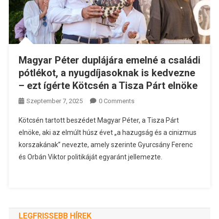
Magyar Péter duplájára emelné a családi
pótlékot, a nyugdíjasoknak is kedvezne
– ezt ígérte Kötcsén a Tisza Párt elnöke
Szeptember 7, 2025
0 Comments
Kötcsén tartott beszédet Magyar Péter, a Tisza Párt
elnöke, aki az elmúlt húsz évet „a hazugság és a cinizmus
korszakának” nevezte, amely szerinte Gyurcsány Ferenc
és Orbán Viktor politikáját egyaránt jellemezte.
LEGFRISSEBB HÍREK